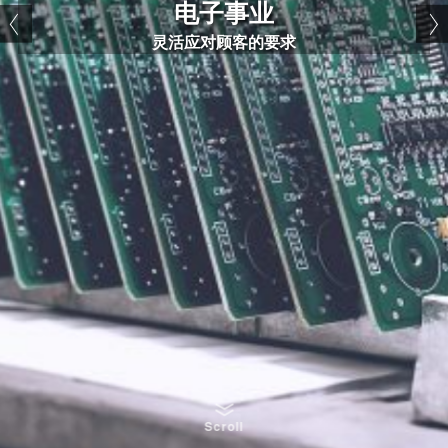
设备机械事业
F&B事业
F&B事业
电子事业
以电子、 设备机械、F&B三大事业领域的发展为目标
以电子、 设备机械、F&B三大事业领域的发展为目标
面向PCB/实装业界的设备调达，销售，技术支援
介绍“日本的制作、匠人的精神”的优质产品
介绍“日本的制作、匠人的精神”的优质产品
灵活应对顾客的要求
Scroll