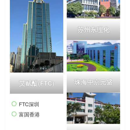
苏州东理化
珠海中京元盛
艾赋醍(FTC)
FTC深圳
富国香港