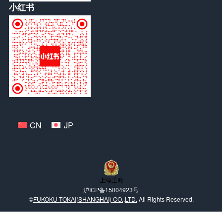
小红书
CN
JP
沪ICP备15004923号
©
FUKOKU TOKAI(SHANGHAI) CO.,LTD.
All Rights Reserved.