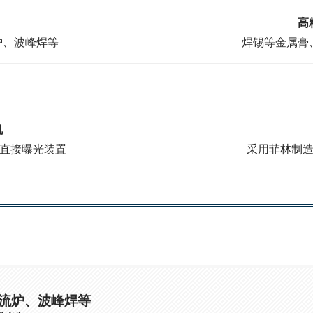
高
炉、波峰焊等
焊锡等金属膏
机
等直接曝光装置
采用菲林制造
流炉、波峰焊等