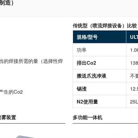
制造）
传统型（喷流焊接设备）比较
規格/型号
UL
功率
1.
当的焊接所需的量（选择性焊
排
出
Co2
13
搬送爪洗净液
不要
锡渣
12
生的Co2
N2
使用量
25
喷雾装置
多功能一体机