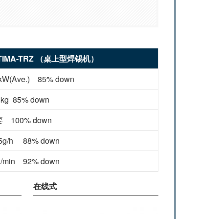
TIMA-TRZ
（桌上型焊锡机）
0kW(Ave.) 85% down
8kg 85% down
 100% down
.5g/h 88% down
L/min 92% down
在线式