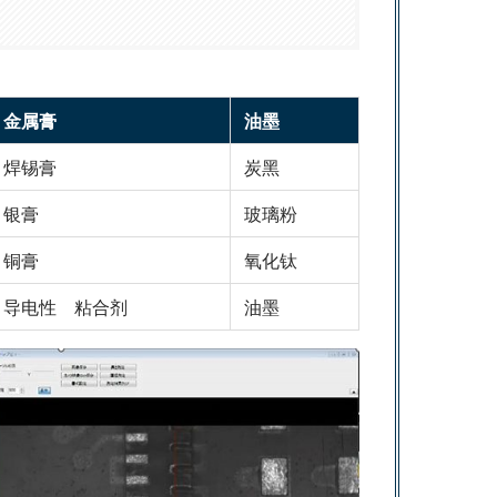
金属膏
油墨
焊锡膏
炭黑
银膏
玻璃粉
铜膏
氧化钛
导电性 粘合剂
油墨